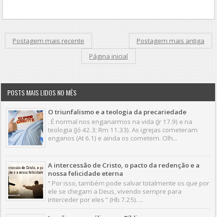
Postagem mais recente
Postagem mais antiga
Página inicial
POSTS MAIS LIDOS NO MÊS
O triunfalismo e a teologia da precariedade
. É normal nos enganarmos na vida (Jr 17.9) e na
teologia (Jó 42.3; Rm 11.33). As igrejas cometeram
enganos (At 6.1) e ainda os cometem. Olh...
A intercessão de Cristo, o pacto da redenção e a
nossa felicidade eterna
“ Por isso, também pode salvar totalmente os que por
ele se chegam a Deus, vivendo sempre para
interceder por eles ” (Hb 7.25). ...