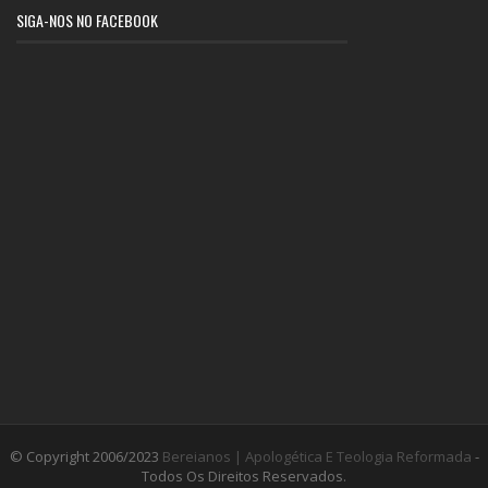
SIGA-NOS NO FACEBOOK
© Copyright 2006/2023
Bereianos | Apologética E Teologia Reformada
-
Todos Os Direitos Reservados.