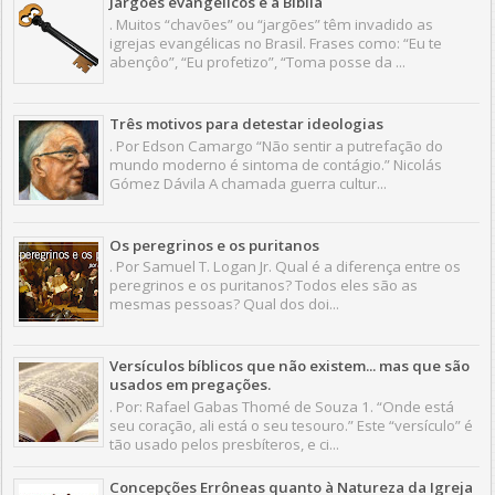
Jargões evangélicos e a Bíblia
. Muitos “chavões” ou “jargões” têm invadido as
igrejas evangélicas no Brasil. Frases como: “Eu te
abençôo”, “Eu profetizo”, “Toma posse da ...
Três motivos para detestar ideologias
. Por Edson Camargo “Não sentir a putrefação do
mundo moderno é sintoma de contágio.” Nicolás
Gómez Dávila A chamada guerra cultur...
Os peregrinos e os puritanos
. Por Samuel T. Logan Jr. Qual é a diferença entre os
peregrinos e os puritanos? Todos eles são as
mesmas pessoas? Qual dos doi...
Versículos bíblicos que não existem... mas que são
usados em pregações.
. Por: Rafael Gabas Thomé de Souza 1. “Onde está
seu coração, ali está o seu tesouro.” Este “versículo” é
tão usado pelos presbíteros, e ci...
Concepções Errôneas quanto à Natureza da Igreja