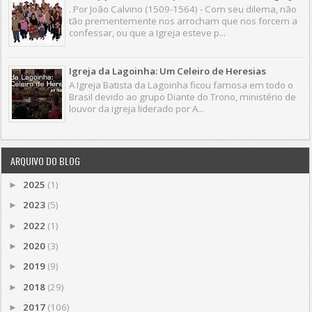
. Por João Calvino (1509-1564) - Com seu dilema, não
tão prementemente nos arrocham que nos forcem a
confessar, ou que a Igreja esteve p...
Igreja da Lagoinha: Um Celeiro de Heresias
A Igreja Batista da Lagoinha ficou famosa em todo o
Brasil devido ao grupo Diante do Trono, ministério de
louvor da igreja liderado por A...
ARQUIVO DO BLOG
2025
(1)
►
2023
(5)
►
2022
(1)
►
2020
(3)
►
2019
(9)
►
2018
(29)
►
2017
(106)
►