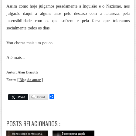
Assim como hoje julgamos pesadamente a Inquisão e o Nazismo, nos
julgarão daqui a alguns anos pelo descaso com a natureza, pela
insensibilidade com os que sofrem e pela farsa que toleramos
socialmente todos os dias.
Vou chorar mais um pouco...
Até mais...
Autor: Alan Brizotti
Fonte: [
Blog do autor
]
.
S
Post
h
a
r
e
POSTS RELACIONADOS :