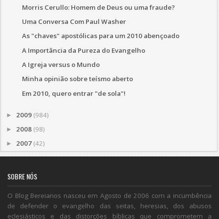
Morris Cerullo: Homem de Deus ou uma fraude?
Uma Conversa Com Paul Washer
As "chaves" apostólicas para um 2010 abençoado
A Importância da Pureza do Evangelho
A Igreja versus o Mundo
Minha opinião sobre teísmo aberto
Em 2010, quero entrar "de sola"!
2009
(984)
►
2008
(98)
►
2007
(42)
►
SOBRE NÓS
O Blog Bereianos nasceu em Agosto de 2006 com a incumbência
de defender o evangelho das seitas, heresias, dos abusos
eclesiásticos e das distorções bíblicas que comprometem a