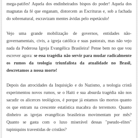
mega-patifes! Aquela dos endinheirados bispos do poder! Aquela dos
magnatas da fé que enganam, distorcem as Escrituras e, sob a fachada
do sobrenatural, escravizam mentes ávidas pelo espetáculo!
Vejo uma grande mobilização de governos, entidades não-
governamentais, civis, a igreja católica e suas pastorais, mas não vejo
nada da Poderosa Igreja Evangélica Brasileira! Pense bem no que vou
escrever agora:
se essa tragédia não servir para mudar radicalmente
os rumos da teologia triunfalista da atualidade no Brasil,
descretamos a nossa morte!
Depois das atrocidades da Inquisição e do Nazismo, a teologia cristã
experimentou novos rumos, se o Haiti e sua absurda tragédia não nos
sacudir os alicerces teológicos, é porque já estamos tão mortos quanto
os que entram na crescente estatística macabra do terremoto. Quanto
dinheiro as igrejas evangélicas brasileiras movimentam por mês?
Quanto se gasta com o luxo miserável dessas "pseudo-elites"
tupiniquins travestidas de cristãos?