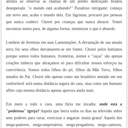
atônita ao observar as chamas de um prédio destroçado bradou
desesperada:
"o mundo está acabando!"
Paradoxo intrigante: começa
um novo ano, acaba o mundo dela. Em lágrimas, procurei por pessoas
que nunca conheci. Chorei por crianças que nunca abracei. Tentei
encontrar meios para, de alguma forma, minimizar o que é absurdo.
Lembrei de Jeremias em suas Lamentações. A devastação de sua amada
terra fez seus olhos derramarem-se em fontes. Chorei pelos haitianos
porque somos todos humanos, fronteiras, nomes e "raças" são apenas
criações imbecis que abraçamos só para dificultar nossos esforços na
convivência. Somos todos filhos do pó, filhos da Mãe Terra, filhos
amados do Pai. Chorei não apenas como um brasileiro sentado em seu
confortável sofá numa distância segura do caos, mas como um humano
aflito cuja mesma distância apenas apavora ainda mais.
Em meio a todo o caos, uma fúria me invadiu:
onde está a
"poderosa" igreja?
Aquela que berra todos os dias na televisão sobre
seus poderes para curar, exorcizar e angariar muita grana! Aquela dos
mega-pastores, mega-empresários, mega-pregadores, mega-cantores,