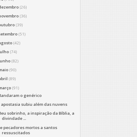
dezembro
(26)
novembro
(36)
outubro
(39)
setembro
(51)
agosto
(42)
julho
(74)
junho
(82)
maio
(90)
abril
(89)
março
(91)
andaram o genérico
 apostasia subiu além das nuvens
eu sobrinho, a inspiração da Bíblia, a
divindade ...
e pecadores mortos a santos
ressuscitados