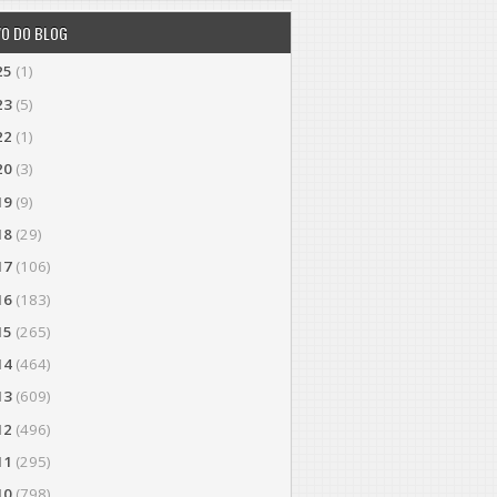
VO DO BLOG
25
(1)
23
(5)
22
(1)
20
(3)
19
(9)
18
(29)
17
(106)
16
(183)
15
(265)
14
(464)
13
(609)
12
(496)
11
(295)
10
(798)