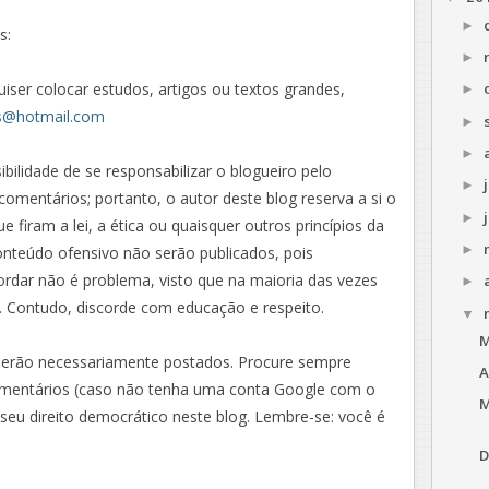
►
s:
►
iser colocar estudos, artigos ou textos grandes,
►
s@hotmail.com
►
►
sibilidade de se responsabilizar o blogueiro pelo
►
comentários; portanto, o autor deste blog reserva a si o
►
e firam a lei, a ética ou quaisquer outros princípios da
►
nteúdo ofensivo não serão publicados, pois
rdar não é problema, visto que na maioria das vezes
►
. Contudo, discorde com educação e respeito.
▼
M
serão necessariamente postados. Procure sempre
A
comentários (caso não tenha uma conta Google com o
M
seu direito democrático neste blog. Lembre-se: você é
D