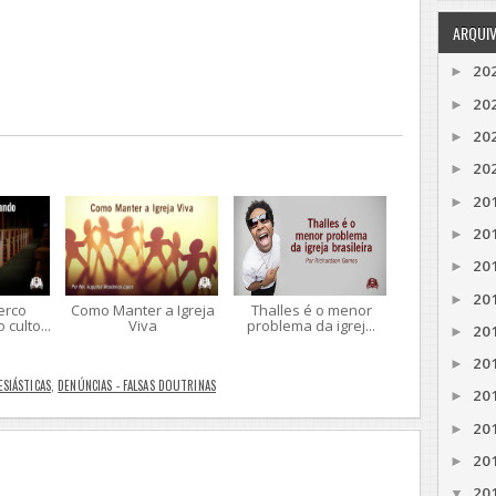
ARQUI
20
►
20
►
20
►
20
►
20
►
20
►
20
►
20
►
erco
Como Manter a Igreja
Thalles é o menor
culto...
Viva
problema da igrej...
20
►
20
►
ESIÁSTICAS
,
DENÚNCIAS - FALSAS DOUTRINAS
20
►
20
►
20
►
20
▼