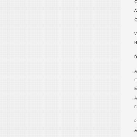
C
A
C
V
H
D
A
O
M
A
P
R
A