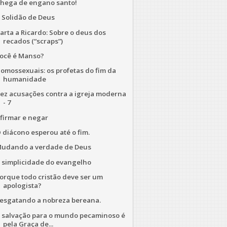
hega de engano santo!
 Solidão de Deus
arta a Ricardo: Sobre o deus dos
recados (“scraps”)
ocê é Manso?
omossexuais: os profetas do fim da
humanidade
ez acusações contra a igreja moderna
- 7
firmar e negar
 diácono esperou até o fim.
udando a verdade de Deus
 simplicidade do evangelho
orque todo cristão deve ser um
apologista?
esgatando a nobreza bereana.
 salvação para o mundo pecaminoso é
pela Graça de...