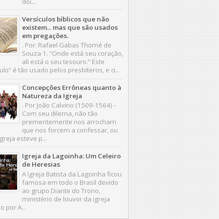
doi...
Versículos bíblicos que não
existem... mas que são usados
em pregações.
. Por: Rafael Gabas Thomé de
Souza 1. “Onde está seu coração,
ali está o seu tesouro.” Este
ulo” é tão usado pelos presbíteros, e ci...
Concepções Errôneas quanto à
Natureza da Igreja
. Por João Calvino (1509-1564) -
Com seu dilema, não tão
prementemente nos arrocham
que nos forcem a confessar, ou
greja esteve p...
Igreja da Lagoinha: Um Celeiro
de Heresias
A Igreja Batista da Lagoinha ficou
famosa em todo o Brasil devido
ao grupo Diante do Trono,
ministério de louvor da igreja
o por A...