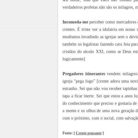
verdadeiros profetas não são os milagres, m
Incomoda-me
perceber como mercadores da
crentes. É triste ver a idolatria em noss
modismos invadindo as igrejas sem o devi
também os legalistas fazendo cara feia pa
cristãos do século XXI, como se Deus est
logicamente].
Pregadores itinerantes
vendem milagres c
igreja “pega fogo” [crente adora uma novi
estranho. Sei que não vou receber tapinhas 
tapa a ficar inerte. Sei que estou a anos
do conhecimento que preciso e gostaria de 
a mente e os olhos de uma nova geração de
com o próximo, com o social, com salvação
Fonte: [
Crente pensante
]