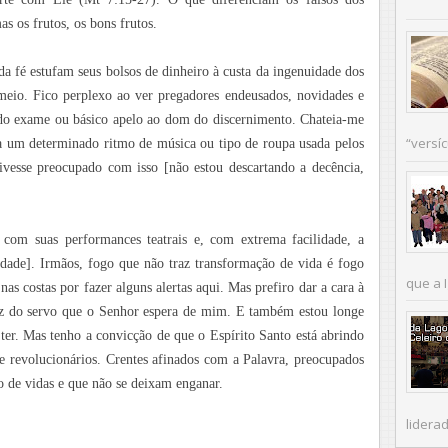
as os frutos, os bons frutos.
 fé estufam seus bolsos de dinheiro à custa da ingenuidade dos
o meio. Fico perplexo ao ver pregadores endeusados, novidades e
do exame ou básico apelo ao dom do discernimento. Chateia-me
“versíc
ra um determinado ritmo de música ou tipo de roupa usada pelos
ivesse preocupado com isso [não estou descartando a decência,
om suas performances teatrais e, com extrema facilidade, a
dade]. Irmãos, fogo que não traz transformação de vida é fogo
que a I
nas costas por fazer alguns alertas aqui. Mas prefiro dar a cara à
 luz do servo que o Senhor espera de mim. E também estou longe
ter. Mas tenho a convicção de que o Espírito Santo está abrindo
 revolucionários. Crentes afinados com a Palavra, preocupados
 de vidas e que não se deixam enganar.
liderad