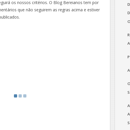
guirá os nossos critérios. O Blog Bereianos tem por
D
mentários que não seguirem as regras acima e estiver
D
publicados.
O
R
A
P
A
O
S
A
A
S