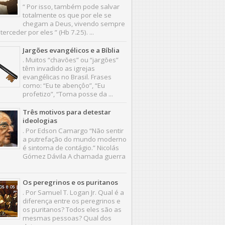
“ Por isso, também pode salvar
totalmente os que por ele se
chegam a Deus, vivendo sempre
terceder por eles ” (Hb 7.25). ...
Jargões evangélicos e a Bíblia
. Muitos “chavões” ou “jargões”
têm invadido as igrejas
evangélicas no Brasil. Frases
como: “Eu te abençôo”, “Eu
profetizo”, “Toma posse da ...
Três motivos para detestar
ideologias
. Por Edson Camargo “Não sentir
a putrefação do mundo moderno
é sintoma de contágio.” Nicolás
Gómez Dávila A chamada guerra
.
Os peregrinos e os puritanos
. Por Samuel T. Logan Jr. Qual é a
diferença entre os peregrinos e
os puritanos? Todos eles são as
mesmas pessoas? Qual dos