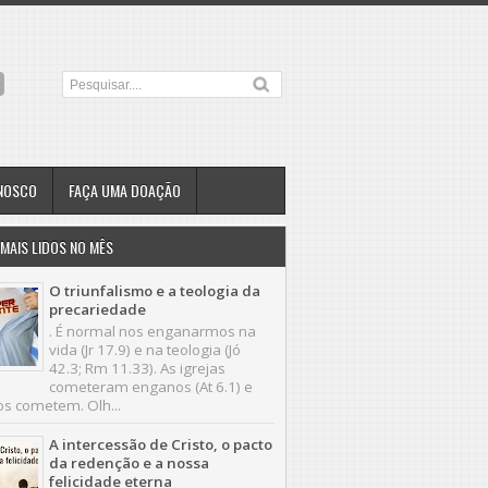
ONOSCO
FAÇA UMA DOAÇÃO
MAIS LIDOS NO MÊS
O triunfalismo e a teologia da
precariedade
. É normal nos enganarmos na
vida (Jr 17.9) e na teologia (Jó
42.3; Rm 11.33). As igrejas
cometeram enganos (At 6.1) e
os cometem. Olh...
A intercessão de Cristo, o pacto
da redenção e a nossa
felicidade eterna