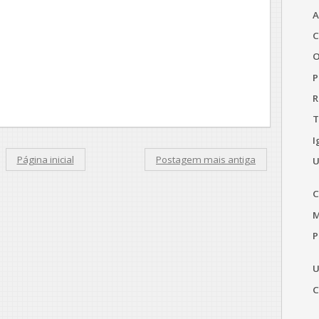
A
C
O
P
R
T
I
Página inicial
Postagem mais antiga
U
C
M
P
U
C