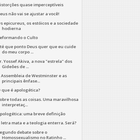
istorções quase imperceptíveis
eus não vai se ajustar a você!
s epicureus, os estóicos e a sociedade
hodierna
eformando o Culto
té que ponto Deus quer que eu cuide
do meu corpo ...
r. Yossef Akiva, a nova "estrela" dos
Gideões de ...
 Assembleia de Westminster e as
principais ênfase...
 que é apologética?
obre todas as coisas. Uma maravilhosa
interpretaç...
pologética: uma breve definição
 letra mata e a teologia enterra. Será?
egundo debate sobre o
Homossexualismo no Ratinho ...