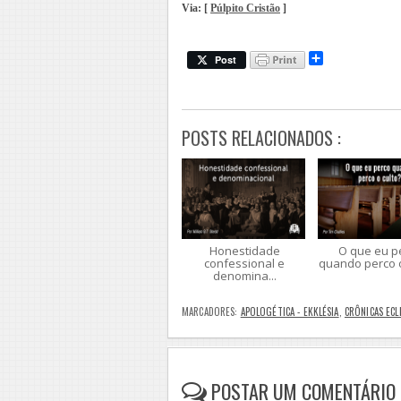
Via: [
Púlpito Cristão
]
.
S
Post
h
a
r
e
POSTS RELACIONADOS :
Honestidade
O que eu p
confessional e
quando perco o 
denomina...
MARCADORES:
APOLOGÉTICA - EKKLÉSIA
,
CRÔNICAS ECL
POSTAR UM COMENTÁRIO