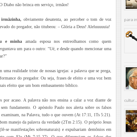
 O Diabo não brinca em serviço, irmãos!
para in
 irmãzinha,
obviamente desatenta, ao perceber o tom de voz
levado do pregador, não titubeou: – Glória a Deus! Aleluuuuuia!
u e minha
amada esposa nos entreolhamos como quem
erguntava um para o outro: “Ué, e desde quando mencionar uma
ar?”
m uma realidade triste de nossas igrejas: a palavra que se prega,
formance do pregador. Ou seja, frases de efeito e uma voz bem
 mais efeito que um bom embasamento bíblico.
cultur..
es por acaso. A palavra não nos ensina a calar a voz diante de
s” sem fundamento. O apóstolo Paulo nos alerta sobre os falsos
ue examinam, na Palavra, tudo o que ouvem (At 17:11, 1Ts 5:21).
 bom manejo da palavra da verdade (2Tm 2:15). O próprio Jesus
(lê-se manifestações sobrenaturais) e expulsariam demônios em
rte com Ele (Mt 7:15-27). O que diferenciam os falsos dos