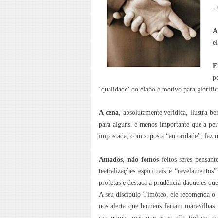
-
A
e
E
p
‘qualidade’ do diabo é motivo para glorific
A cena,
absolutamente verídica, ilustra be
para alguns, é menos importante que a per
impostada, com suposta “autoridade”, faz
Amados, não fomos
feitos seres pensant
teatralizações espirituais e “revelamento
profetas e destaca a prudência daqueles q
A seu discípulo Timóteo, ele recomenda o
nos alerta que homens fariam maravilhas 
seu nome, mas que estes não tinham pa