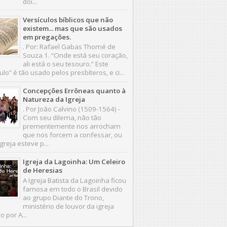
doi...
Versículos bíblicos que não
existem... mas que são usados
em pregações.
. Por: Rafael Gabas Thomé de
Souza 1. “Onde está seu coração,
ali está o seu tesouro.” Este
ulo” é tão usado pelos presbíteros, e ci...
Concepções Errôneas quanto à
Natureza da Igreja
. Por João Calvino (1509-1564) -
Com seu dilema, não tão
prementemente nos arrocham
que nos forcem a confessar, ou
greja esteve p...
Igreja da Lagoinha: Um Celeiro
de Heresias
A Igreja Batista da Lagoinha ficou
famosa em todo o Brasil devido
ao grupo Diante do Trono,
ministério de louvor da igreja
o por A...