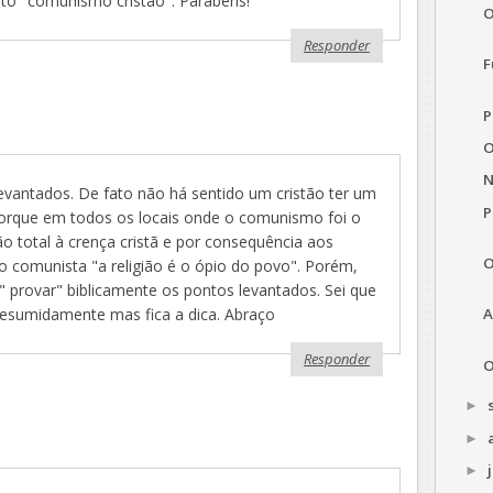
dito "comunismo cristão". Parabéns!
O
Responder
F
P
O
N
evantados. De fato não há sentido um cristão ter um
P
 porque em todos os locais onde o comunismo foi o
o total à crença cristã e por consequência aos
O
 comunista "a religião é o ópio do povo". Porém,
 " provar" biblicamente os pontos levantados. Sei que
A
resumidamente mas fica a dica. Abraço
Responder
O
►
►
►