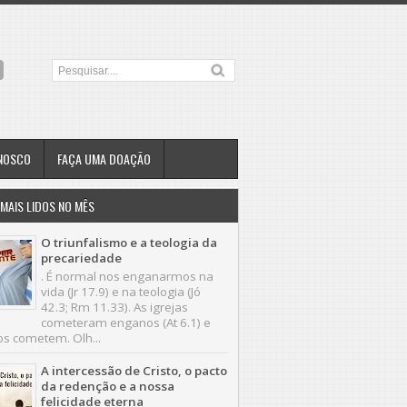
ONOSCO
FAÇA UMA DOAÇÃO
MAIS LIDOS NO MÊS
O triunfalismo e a teologia da
precariedade
. É normal nos enganarmos na
vida (Jr 17.9) e na teologia (Jó
42.3; Rm 11.33). As igrejas
cometeram enganos (At 6.1) e
os cometem. Olh...
A intercessão de Cristo, o pacto
da redenção e a nossa
felicidade eterna