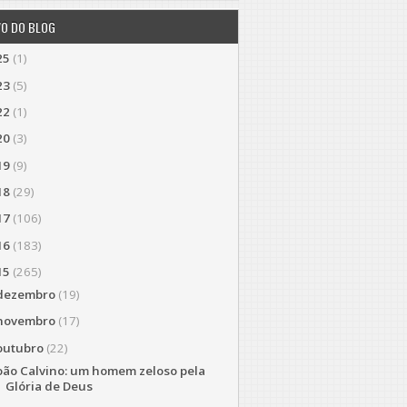
VO DO BLOG
25
(1)
23
(5)
22
(1)
20
(3)
19
(9)
18
(29)
17
(106)
16
(183)
15
(265)
dezembro
(19)
novembro
(17)
outubro
(22)
oão Calvino: um homem zeloso pela
Glória de Deus