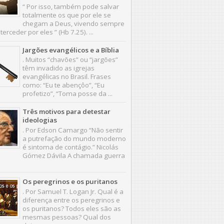
“ Por isso, também pode salvar
totalmente os que por ele se
chegam a Deus, vivendo sempre
terceder por eles ” (Hb 7.25). ...
Jargões evangélicos e a Bíblia
. Muitos “chavões” ou “jargões”
têm invadido as igrejas
evangélicas no Brasil. Frases
como: “Eu te abençôo”, “Eu
profetizo”, “Toma posse da ...
Três motivos para detestar
ideologias
. Por Edson Camargo “Não sentir
a putrefação do mundo moderno
é sintoma de contágio.” Nicolás
Gómez Dávila A chamada guerra
.
Os peregrinos e os puritanos
. Por Samuel T. Logan Jr. Qual é a
diferença entre os peregrinos e
os puritanos? Todos eles são as
mesmas pessoas? Qual dos