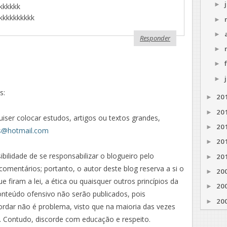
►
kkkkkk
kkkkkkkkkkk
►
►
Responder
►
►
►
s:
20
►
20
►
iser colocar estudos, artigos ou textos grandes,
20
►
s@hotmail.com
20
►
sibilidade de se responsabilizar o blogueiro pelo
20
►
comentários; portanto, o autor deste blog reserva a si o
20
►
e firam a lei, a ética ou quaisquer outros princípios da
20
►
nteúdo ofensivo não serão publicados, pois
20
►
rdar não é problema, visto que na maioria das vezes
. Contudo, discorde com educação e respeito.