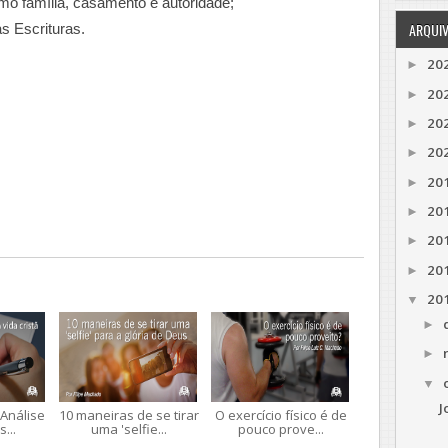
omo família, casamento e autoridade;
ARQUI
s Escrituras.
20
►
20
►
20
►
20
►
20
►
20
►
20
►
20
►
20
▼
►
►
▼
J
 Análise
10 maneiras de se tirar
O exercício físico é de
s...
uma 'selfie...
pouco prove...