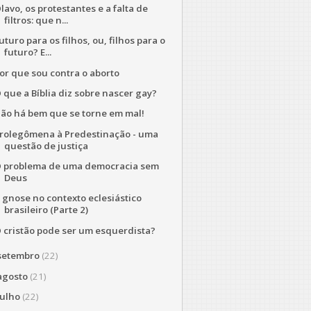
lavo, os protestantes e a falta de
filtros: que n...
uturo para os filhos, ou, filhos para o
futuro? E...
or que sou contra o aborto
 que a Bíblia diz sobre nascer gay?
ão há bem que se torne em mal!
rolegômena à Predestinação - uma
questão de justiça
 problema de uma democracia sem
Deus
 gnose no contexto eclesiástico
brasileiro (Parte 2)
 cristão pode ser um esquerdista?
setembro
(22)
agosto
(21)
julho
(22)