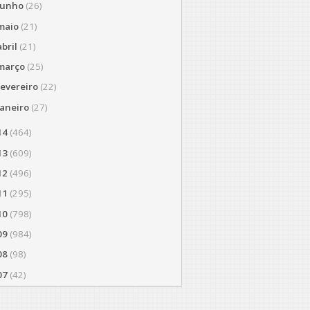
junho
(26)
maio
(21)
abril
(21)
março
(25)
fevereiro
(22)
janeiro
(27)
14
(464)
13
(609)
12
(496)
11
(295)
10
(798)
09
(984)
08
(98)
07
(42)