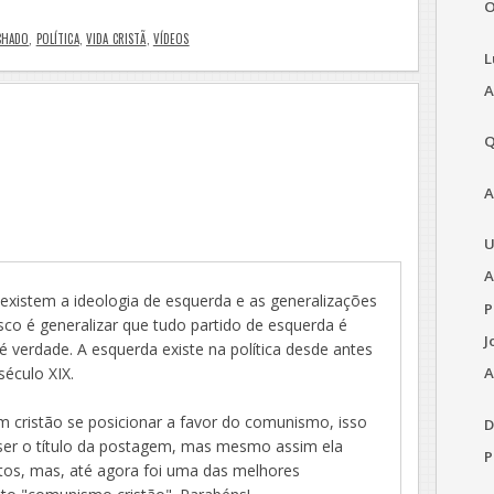
O
ACHADO
,
POLÍTICA
,
VIDA CRISTÃ
,
VÍDEOS
L
A
Q
A
U
A
 existem a ideologia de esquerda e as generalizações
P
esco é generalizar que tudo partido de esquerda é
J
 verdade. A esquerda existe na política desde antes
A
éculo XIX.
 cristão se posicionar a favor do comunismo, isso
D
 ser o título da postagem, mas mesmo assim ela
P
tos, mas, até agora foi uma das melhores