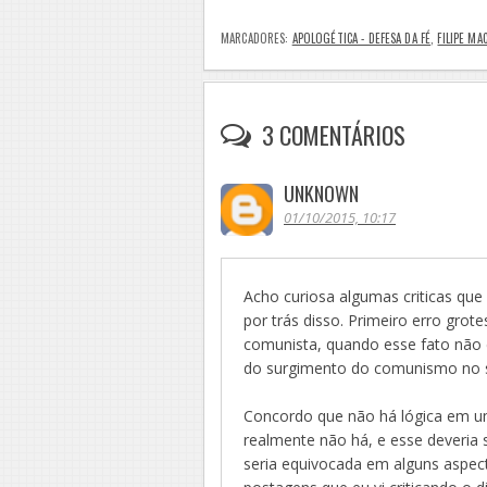
MARCADORES:
APOLOGÉTICA - DEFESA DA FÉ
,
FILIPE M
3 COMENTÁRIOS
UNKNOWN
01/10/2015, 10:17
Acho curiosa algumas criticas que
por trás disso. Primeiro erro grot
comunista, quando esse fato não é
do surgimento do comunismo no s
Concordo que não há lógica em um
realmente não há, e esse deveria
seria equivocada em alguns aspec