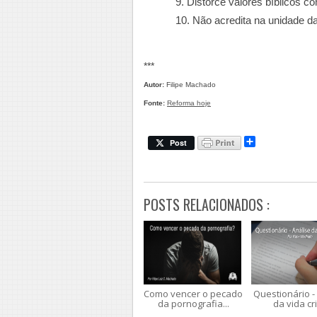
9. Distorce valores bíblicos c
10. Não acredita na unidade da
***
Autor:
Filipe Machado
Fonte:
Reforma hoje
.
S
Post
h
a
r
e
POSTS RELACIONADOS :
Como vencer o pecado
Questionário -
da pornografia...
da vida cri