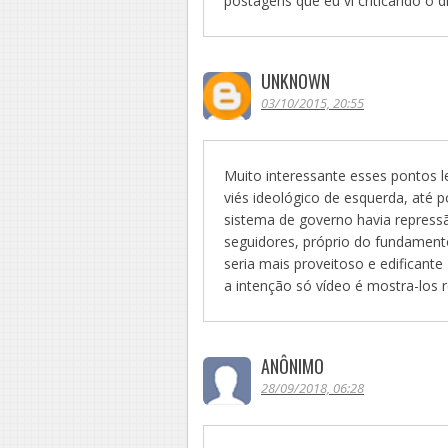
postagens que eu vi criticando o 
UNKNOWN
03/10/2015, 20:55
Muito interessante esses pontos l
viés ideológico de esquerda, até
sistema de governo havia repressã
seguidores, próprio do fundamento
seria mais proveitoso e edificante
a intenção só vídeo é mostra-los 
ANÔNIMO
28/09/2018, 06:28