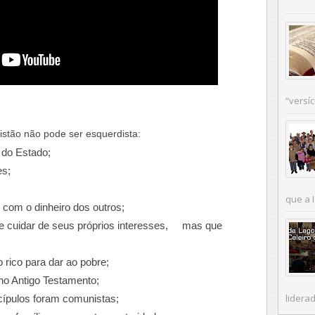
“versíc
istão não pode ser esquerdista:
 do Estado;
es;
que a I
 com o dinheiro dos outros;
be cuidar de seus próprios interesses, mas que
 rico para dar ao pobre;
no Antigo Testamento;
liderad
scípulos foram comunistas;