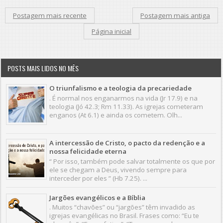
Postagem mais recente
Postagem mais antiga
Página inicial
POSTS MAIS LIDOS NO MÊS
O triunfalismo e a teologia da precariedade
. É normal nos enganarmos na vida (Jr 17.9) e na
teologia (Jó 42.3; Rm 11.33). As igrejas cometeram
enganos (At 6.1) e ainda os cometem. Olh...
A intercessão de Cristo, o pacto da redenção e a
nossa felicidade eterna
“ Por isso, também pode salvar totalmente os que por
ele se chegam a Deus, vivendo sempre para
interceder por eles ” (Hb 7.25). ...
Jargões evangélicos e a Bíblia
. Muitos “chavões” ou “jargões” têm invadido as
igrejas evangélicas no Brasil. Frases como: “Eu te