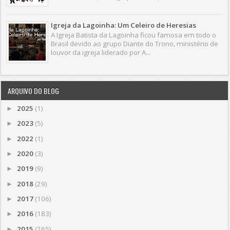
Igreja da Lagoinha: Um Celeiro de Heresias
A Igreja Batista da Lagoinha ficou famosa em todo o
Brasil devido ao grupo Diante do Trono, ministério de
louvor da igreja liderado por A...
ARQUIVO DO BLOG
2025
(1)
►
2023
(5)
►
2022
(1)
►
2020
(3)
►
2019
(9)
►
2018
(29)
►
2017
(106)
►
2016
(183)
►
2015
(265)
►