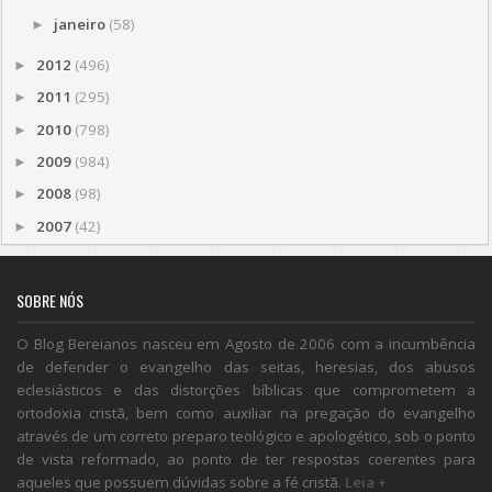
janeiro
(58)
►
2012
(496)
►
2011
(295)
►
2010
(798)
►
2009
(984)
►
2008
(98)
►
2007
(42)
►
SOBRE NÓS
O Blog Bereianos nasceu em Agosto de 2006 com a incumbência
de defender o evangelho das seitas, heresias, dos abusos
eclesiásticos e das distorções bíblicas que comprometem a
ortodoxia cristã, bem como auxiliar na pregação do evangelho
através de um correto preparo teológico e apologético, sob o ponto
de vista reformado, ao ponto de ter respostas coerentes para
aqueles que possuem dúvidas sobre a fé cristã.
Leia +