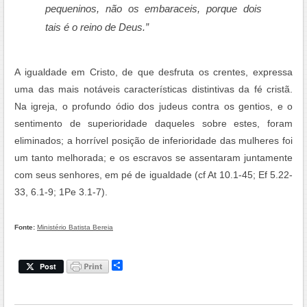
pequeninos, não os embaraceis, porque dois
tais é o reino de Deus.”
A igualdade em Cristo, de que desfruta os crentes, expressa
uma das mais notáveis características distintivas da fé cristã.
Na igreja, o profundo ódio dos judeus contra os gentios, e o
sentimento de superioridade daqueles sobre estes, foram
eliminados; a horrível posição de inferioridade das mulheres foi
um tanto melhorada; e os escravos se assentaram juntamente
com seus senhores, em pé de igualdade (cf At 10.1-45; Ef 5.22-
33, 6.1-9; 1Pe 3.1-7).
Fonte:
Ministério Batista Bereia
.
S
Post
h
a
r