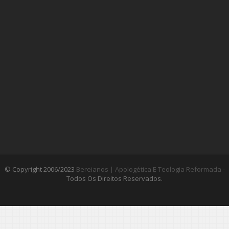
© Copyright 2006/2023
Bereianos | Apologética E Teologia Reformada
-
Todos Os Direitos Reservados.