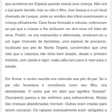
que acontecia em Esparta quando nascia uma criança. Não era
o pai quem decidia criar ou não o filho, mas levava-o a um local
chamado de Lesque, onde os anciãos das tribos examinavam a
criança oficialmente. Caso fosse formada e robusta, ordenavam
ao pai que a criasse e lhe atribuíam um dos nove mil lotes de
terra. Porém, se era malnascida e deformada, enviavam-na a
um lugar chamado de Apóstetas, uma espécie de precipício,
localizado aos pés do Monte Taígeto, convencidos que uma
vida que a natureza não tinha bem dotado, desde o primeiro
instante, com saúde e vigor, nada valia nem para si nem para o
estado.
Em Roma, o recém nascido era colocado aos pés do pai. Se o
pai não levantava e reconhecia como seu filho, era
abandonado. O verbo que em latim que significa “levantar”
(Suscipere) passou a ser sinônimo para sobrevivência. Muitas
das crianças abandonadas morriam. Outras eram criadas para
serem escravas. Os rapazes eventualmente eram obrigados a