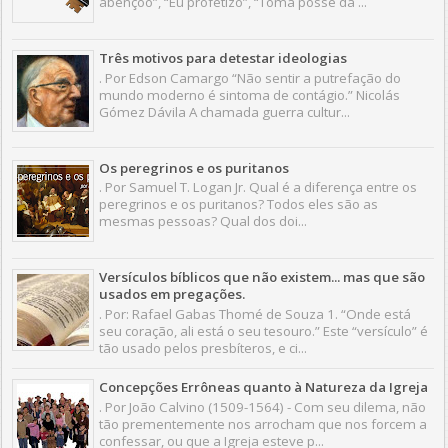
abençôo”, “Eu profetizo”, “Toma posse da ...
Três motivos para detestar ideologias
. Por Edson Camargo “Não sentir a putrefação do
mundo moderno é sintoma de contágio.” Nicolás
Gómez Dávila A chamada guerra cultur...
Os peregrinos e os puritanos
. Por Samuel T. Logan Jr. Qual é a diferença entre os
peregrinos e os puritanos? Todos eles são as
mesmas pessoas? Qual dos doi...
Versículos bíblicos que não existem... mas que são
usados em pregações.
. Por: Rafael Gabas Thomé de Souza 1. “Onde está
seu coração, ali está o seu tesouro.” Este “versículo” é
tão usado pelos presbíteros, e ci...
Concepções Errôneas quanto à Natureza da Igreja
. Por João Calvino (1509-1564) - Com seu dilema, não
tão prementemente nos arrocham que nos forcem a
confessar, ou que a Igreja esteve p...