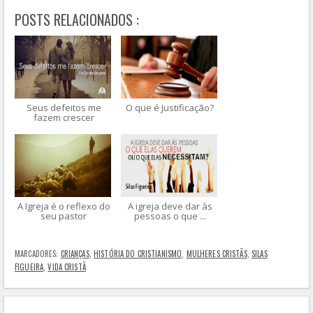
e
POSTS RELACIONADOS :
Seus defeitos me
O que é Justificação?
fazem crescer
A Igreja é o reflexo do
A igreja deve dar às
seu pastor
pessoas o que ...
MARCADORES:
CRIANÇAS
,
HISTÓRIA DO CRISTIANISMO
,
MULHERES CRISTÃS
,
SILAS
FIGUEIRA
,
VIDA CRISTÃ